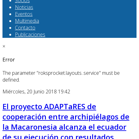
Socios
Noticias
Eventos
Multimedia
Contacto
Publicaciones
×
Error
The parameter "roksprocket.layouts..service" must be
defined.
Miércoles, 20 Junio 2018 19:42
El proyecto ADAPTaRES de
cooperación entre archipiélagos de
la Macaronesia alcanza el ecuador
de su ejecución con resultados