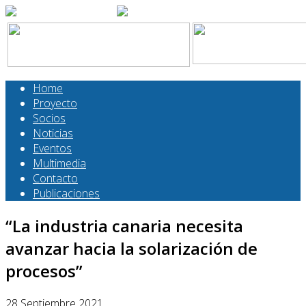
Home
Proyecto
Socios
Noticias
Eventos
Multimedia
Contacto
Publicaciones
“La industria canaria necesita
avanzar hacia la solarización de
procesos”
28 Septiembre 2021